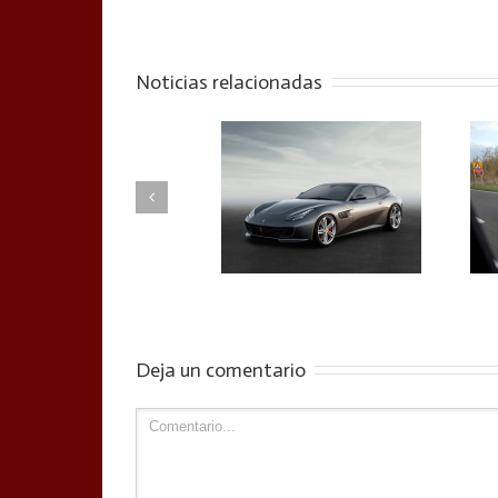
Noticias relacionadas
Ferrari GTC4Lusso,
Aston Martin DB11, debut
reemplazo del FF y 680CV
oficial en el Salón de
de potencia
Ginebra
Deja un comentario