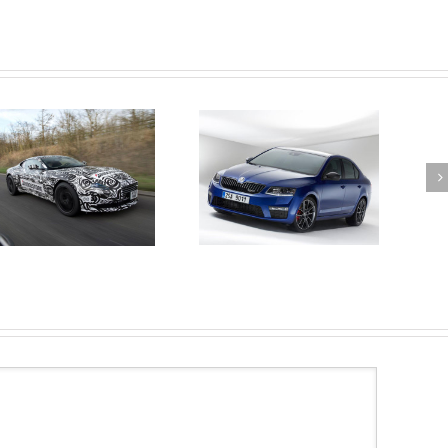
2013 Nissan Micra
Nuevo Skoda Octavia RS
presentado oficialmente