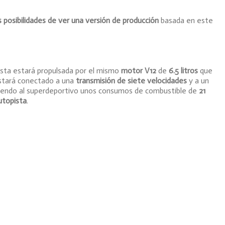
s posibilidades de ver una versión de producción
basada en este
esta estará propulsada por el mismo
motor V12
de
6.5 litros
que
Estará conectado a una
transmisión de siete velocidades
y a un
tiendo al superdeportivo unos consumos de combustible de
21
utopista
.