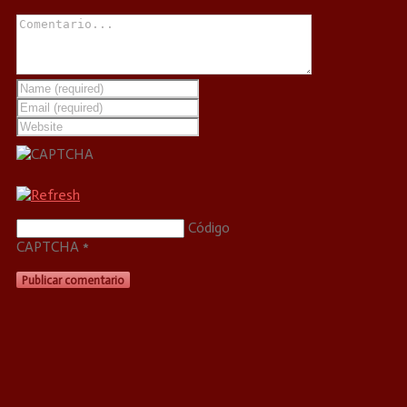
Código
CAPTCHA
*