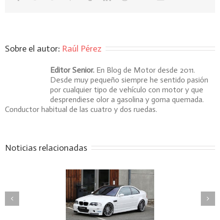
Sobre el autor: 
Raúl Pérez
Editor Senior.
En Blog de Motor desde 2011.
Desde muy pequeño siempre he sentido pasión
por cualquier tipo de vehículo con motor y que
desprendiese olor a gasolina y goma quemada.
Conductor habitual de las cuatro y dos ruedas.
Noticias relacionadas
El mejor seguro para tu
MW juegan al 3 en raya
primera póliza