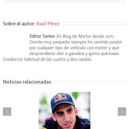
Sobre el autor: 
Raúl Pérez
Editor Senior.
En Blog de Motor desde 2011.
Desde muy pequeño siempre he sentido pasión
por cualquier tipo de vehículo con motor y que
desprendiese olor a gasolina y goma quemada.
Conductor habitual de las cuatro y dos ruedas.
Noticias relacionadas
Bull renueva a Buemi
La policía de Dubai
 piloto reserva para
sorprende con un Renault
2015
Twizy