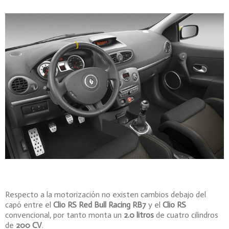
Respecto a la motorización no existen cambios debajo del
capó entre el
Clio RS Red Bull Racing RB7
y el
Clio RS
convencional, por tanto monta un
2.0 litros
de cuatro cilindros
de
200 CV
.