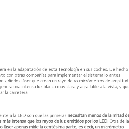
era en la adapatación de esta tecnología en sus coches. De hecho
eto con otras compañías para implementar el sistema lo antes
3 diodos láser que crean un rayo de 10 micrómetros de amplitud.
enera una intensa luz blanca muy clara y agradable a la vista, y qu
ar la carretera.
ente a la
LED
son que las primeras
necesitan menos de la mitad d
ces más intensa que los rayos de luz emitidos por los LED
. Otra de l
o láser apenas mide la centésima parte, es decir, un micrómetro