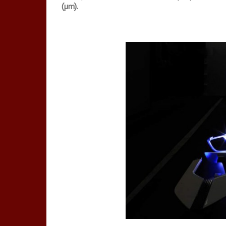
(µm).